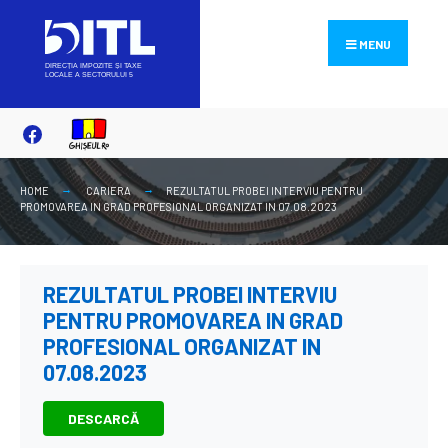
Search
Skip
for:
to
MENU
content
HOME
CARIERA
REZULTATUL PROBEI INTERVIU PENTRU
PROMOVAREA IN GRAD PROFESIONAL ORGANIZAT IN 07.08.2023
REZULTATUL PROBEI INTERVIU
PENTRU PROMOVAREA IN GRAD
PROFESIONAL ORGANIZAT IN
07.08.2023
DESCARCĂ