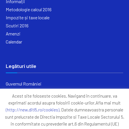
Informații
Metodologie calcul 2016
Impozite și taxe locale
Scutiri 2016
Amenzi
Calendar
Legături utile
Guvernul României
Ministerul Finanțelor
Acest site foloseste cookies. Navigand in continuare, va
Primăria Generală București
exprimati acordul asupra folosirii cookie-urilor.Afla mai mult
Primăria Sectorul 5
(http://new.ditl5.ro/cookies)
. Datele dumneavoastra personale
ANAF
sunt prelucrate de Directia Impozite si Taxe Locale Sectorului 5,
in conformitate cu prevederile art.6 din Regulamentul (UE)
Protocoale