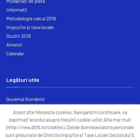
Modalități de plată
Informații
Metodologie calcul 2016
Impozite și taxe locale
Scutiri 2016
Amenzi
Calendar
Legături utile
Guvernul României
Ministerul Finanțelor
Acest site foloseste cookies. Navigand in continuare, va
Primăria Generală București
exprimati acordul asupra folosirii cookie-urilor.Afla mai mult
Primăria Sectorul 5
(http://new.ditl5.ro/cookies)
. Datele dumneavoastra personale
ANAF
sunt prelucrate de Directia Impozite si Taxe Locale Sectorului 5,