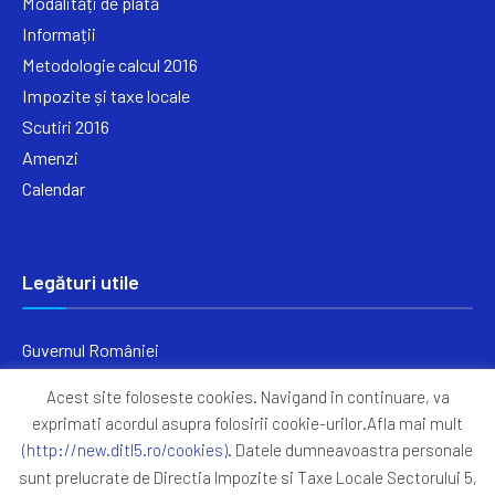
Modalități de plată
Informații
Metodologie calcul 2016
Impozite și taxe locale
Scutiri 2016
Amenzi
Calendar
Legături utile
Guvernul României
Ministerul Finanțelor
Acest site foloseste cookies. Navigand in continuare, va
Primăria Generală București
exprimati acordul asupra folosirii cookie-urilor.Afla mai mult
Primăria Sectorul 5
(http://new.ditl5.ro/cookies)
. Datele dumneavoastra personale
ANAF
sunt prelucrate de Directia Impozite si Taxe Locale Sectorului 5,