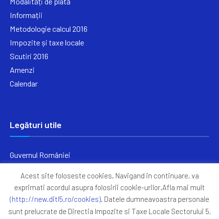
Modalități de plată
Informații
Metodologie calcul 2016
Impozite și taxe locale
Scutiri 2016
Amenzi
Calendar
Legături utile
Guvernul României
Ministerul Finanțelor
Acest site foloseste cookies. Navigand in continuare, va
Primăria Generală București
exprimati acordul asupra folosirii cookie-urilor.Afla mai mult
Primăria Sectorul 5
(http://new.ditl5.ro/cookies)
. Datele dumneavoastra personale
ANAF
sunt prelucrate de Directia Impozite si Taxe Locale Sectorului 5,