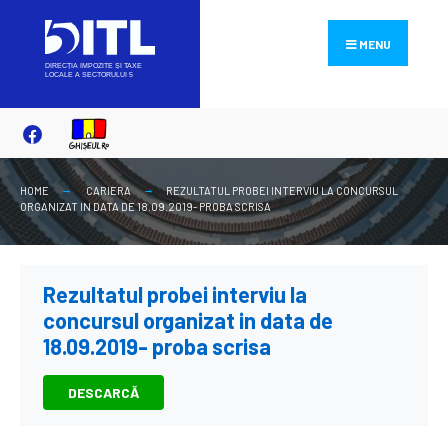
Search
Skip
for:
to
MENU
content
HOME
CARIERA
REZULTATUL PROBEI INTERVIU LA CONCURSUL
ORGANIZAT IN DATA DE 18.09.2019- PROBA SCRISA
Rezultatul probei interviu la
concursul organizat in data de
18.09.2019- proba scrisa
DESCARCĂ