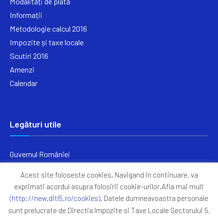
Modalități de plată
Informații
Metodologie calcul 2016
Impozite și taxe locale
Scutiri 2016
Amenzi
Calendar
Legături utile
Guvernul României
Ministerul Finanțelor
Acest site foloseste cookies. Navigand in continuare, va
Primăria Generală București
exprimati acordul asupra folosirii cookie-urilor.Afla mai mult
Primăria Sectorul 5
(http://new.ditl5.ro/cookies)
. Datele dumneavoastra personale
ANAF
sunt prelucrate de Directia Impozite si Taxe Locale Sectorului 5,