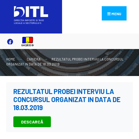
Search
Skip
for:
to
MENU
content
HOME
CARIERA
REZULTATUL PROBEI INTERVIU LA CONCURSUL
ORGANIZAT IN DATA DE 18.03.2019
REZULTATUL PROBEI INTERVIU LA
CONCURSUL ORGANIZAT IN DATA DE
18.03.2019
DESCARCĂ