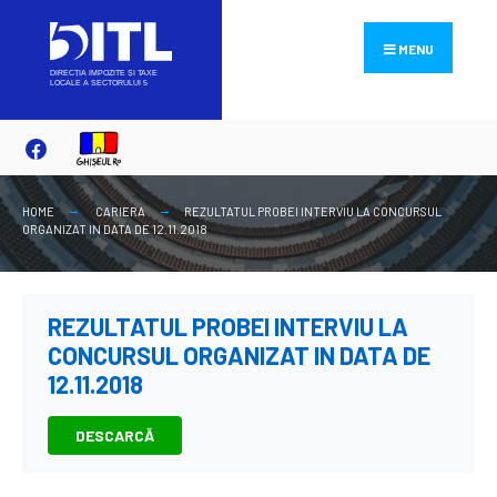
Search
Skip
for:
to
MENU
content
HOME
CARIERA
REZULTATUL PROBEI INTERVIU LA CONCURSUL
ORGANIZAT IN DATA DE 12.11.2018
REZULTATUL PROBEI INTERVIU LA
CONCURSUL ORGANIZAT IN DATA DE
12.11.2018
DESCARCĂ