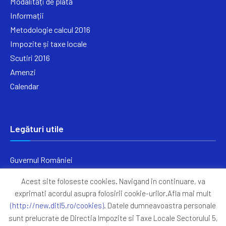
Modalități de plată
Informații
Metodologie calcul 2016
Impozite și taxe locale
Scutiri 2016
Amenzi
Calendar
Legături utile
Guvernul României
Ministerul Finanțelor
Acest site foloseste cookies. Navigand in continuare, va
Primăria Generală București
exprimati acordul asupra folosirii cookie-urilor.Afla mai mult
Primăria Sectorul 5
(http://new.ditl5.ro/cookies)
. Datele dumneavoastra personale
ANAF
sunt prelucrate de Directia Impozite si Taxe Locale Sectorului 5,