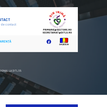
SECTOR
NTACT
5
 de contact
ARENȚĂ
IONAL LA DITL S5