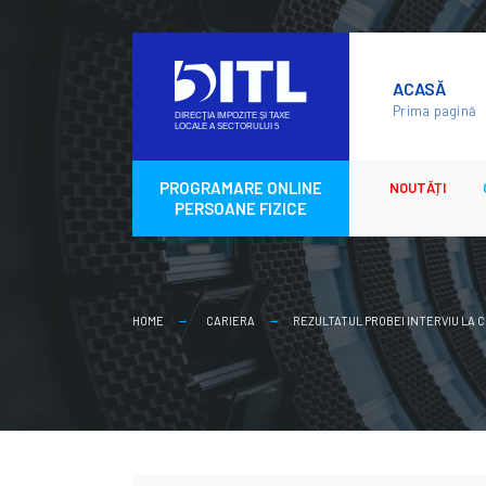
Skip
to
ACASĂ
content
Prima pagină
PROGRAMARE ONLINE
NOUTĂȚI
PERSOANE FIZICE
HOME
CARIERA
REZULTATUL PROBEI INTERVIU LA C