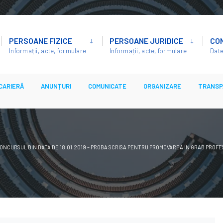
PERSOANE FIZICE
PERSOANE JURIDICE
CO
Informații, acte, formulare
Informații, acte, formulare
Date
CARIERĂ
ANUNȚURI
COMUNICATE
ORGANIZARE
TRANSP
ONCURSUL DIN DATA DE 18.01.2019 – PROBA SCRISA PENTRU PROMOVAREA IN GRAD PROFES