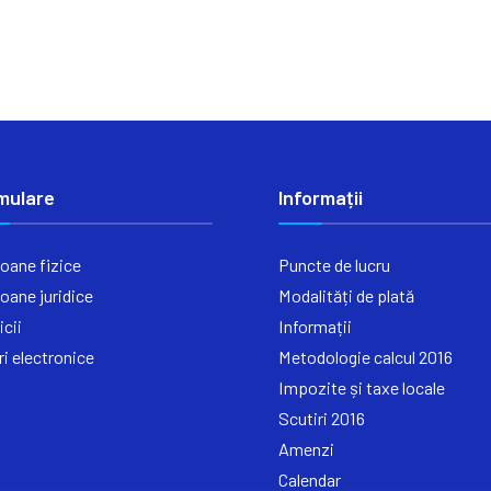
mulare
Informații
oane fizice
Puncte de lucru
oane juridice
Modalități de plată
icii
Informații
ri electronice
Metodologie calcul 2016
Impozite și taxe locale
Scutiri 2016
Amenzi
Calendar