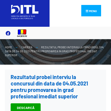
Search
Skip
for:
to
MENU
content
HOME
CARIERA
REZULTATUL PROBEI INTERVIU LA CONCURSUL DIN
DATA DE 04.05.2021 PENTRU PROMOVAREA IN GRAD PROFESIONAL IMEDIAT
SUPERIOR
Rezultatul probei interviu la
concursul din data de 04.05.2021
pentru promovarea in grad
profesional imediat superior
DESCARCĂ