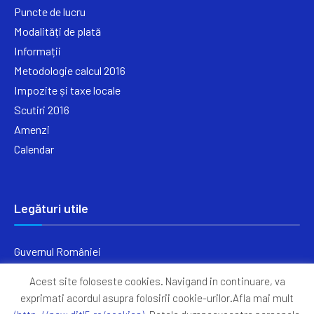
Puncte de lucru
Modalități de plată
Informații
Metodologie calcul 2016
Impozite și taxe locale
Scutiri 2016
Amenzi
Calendar
Legături utile
Guvernul României
Ministerul Finanțelor
Acest site foloseste cookies. Navigand in continuare, va
Primăria Generală București
exprimati acordul asupra folosirii cookie-urilor.Afla mai mult
Primăria Sectorul 5