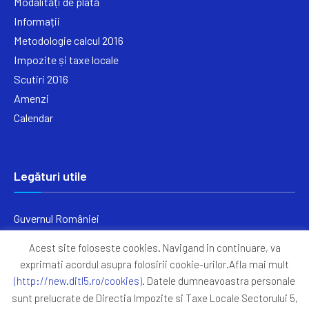
Modalități de plată
Informații
Metodologie calcul 2016
Impozite și taxe locale
Scutiri 2016
Amenzi
Calendar
Legături utile
Guvernul României
Ministerul Finanțelor
Acest site foloseste cookies. Navigand in continuare, va
Primăria Generală București
exprimati acordul asupra folosirii cookie-urilor.Afla mai mult
Primăria Sectorul 5
(http://new.ditl5.ro/cookies)
. Datele dumneavoastra personale
ANAF
sunt prelucrate de Directia Impozite si Taxe Locale Sectorului 5,