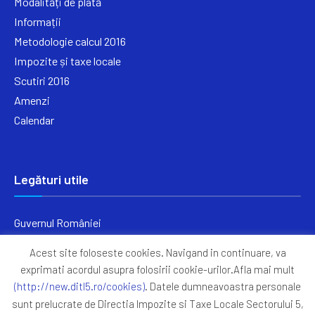
Modalități de plată
Informații
Metodologie calcul 2016
Impozite și taxe locale
Scutiri 2016
Amenzi
Calendar
Legături utile
Guvernul României
Ministerul Finanțelor
Acest site foloseste cookies. Navigand in continuare, va
Primăria Generală București
exprimati acordul asupra folosirii cookie-urilor.Afla mai mult
Primăria Sectorul 5
(http://new.ditl5.ro/cookies)
. Datele dumneavoastra personale
ANAF
sunt prelucrate de Directia Impozite si Taxe Locale Sectorului 5,