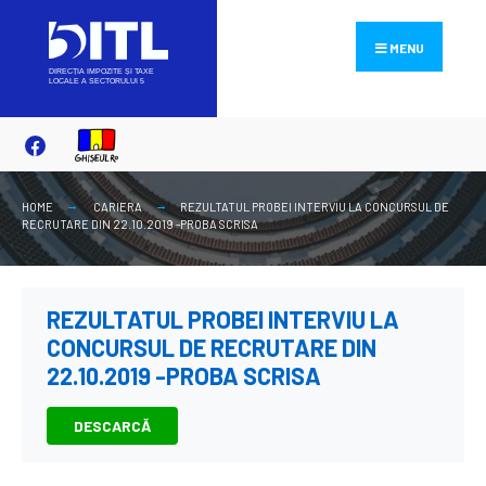
Search
Skip
for:
to
MENU
content
HOME
CARIERA
REZULTATUL PROBEI INTERVIU LA CONCURSUL DE
RECRUTARE DIN 22.10.2019 -PROBA SCRISA
REZULTATUL PROBEI INTERVIU LA
CONCURSUL DE RECRUTARE DIN
22.10.2019 -PROBA SCRISA
DESCARCĂ