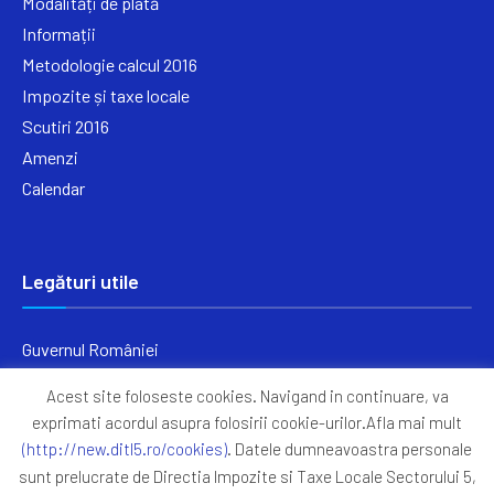
Modalități de plată
Informații
Metodologie calcul 2016
Impozite și taxe locale
Scutiri 2016
Amenzi
Calendar
Legături utile
Guvernul României
Ministerul Finanțelor
Acest site foloseste cookies. Navigand in continuare, va
Primăria Generală București
exprimati acordul asupra folosirii cookie-urilor.Afla mai mult
Primăria Sectorul 5
(http://new.ditl5.ro/cookies)
. Datele dumneavoastra personale
ANAF
sunt prelucrate de Directia Impozite si Taxe Locale Sectorului 5,