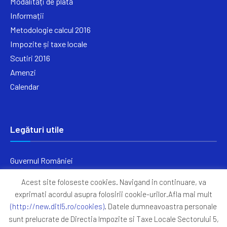
Modalități de plată
Informații
Metodologie calcul 2016
Impozite și taxe locale
Scutiri 2016
Amenzi
Calendar
Legături utile
Guvernul României
Ministerul Finanțelor
Acest site foloseste cookies. Navigand in continuare, va
Primăria Generală București
exprimati acordul asupra folosirii cookie-urilor.Afla mai mult
Primăria Sectorul 5
(http://new.ditl5.ro/cookies)
. Datele dumneavoastra personale
ANAF
sunt prelucrate de Directia Impozite si Taxe Locale Sectorului 5,