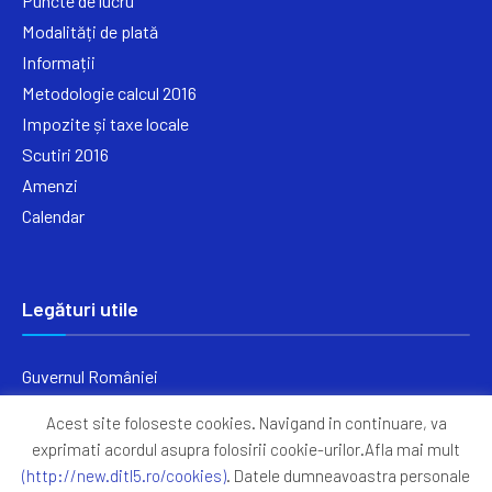
Puncte de lucru
Modalități de plată
Informații
Metodologie calcul 2016
Impozite și taxe locale
Scutiri 2016
Amenzi
Calendar
Legături utile
Guvernul României
Ministerul Finanțelor
Acest site foloseste cookies. Navigand in continuare, va
Primăria Generală București
exprimati acordul asupra folosirii cookie-urilor.Afla mai mult
Primăria Sectorul 5
(http://new.ditl5.ro/cookies)
. Datele dumneavoastra personale