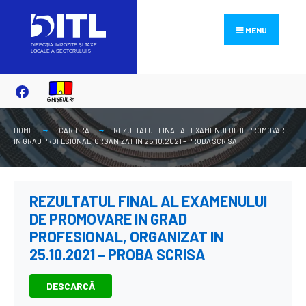
Search
Skip
for:
to
MENU
content
HOME
CARIERA
REZULTATUL FINAL AL EXAMENULUI DE PROMOVARE
IN GRAD PROFESIONAL, ORGANIZAT IN 25.10.2021 – PROBA SCRISA
REZULTATUL FINAL AL EXAMENULUI
DE PROMOVARE IN GRAD
PROFESIONAL, ORGANIZAT IN
25.10.2021 – PROBA SCRISA
DESCARCĂ