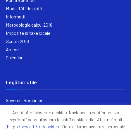
Puncte de lucru
Modalități de plată
Informații
Metodologie calcul 2016
Impozite și taxe locale
Scutiri 2016
Amenzi
Calendar
Legături utile
Guvernul României
Ministerul Finanțelor
Acest site foloseste cookies. Navigand in continuare, va
Primăria Generală București
exprimati acordul asupra folosirii cookie-urilor.Afla mai mult
Primăria Sectorul 5
(http://new.ditl5.ro/cookies)
. Datele dumneavoastra personale