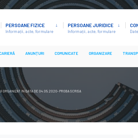
PERSOANE FIZICE
PERSOANE JURIDICE
CO
Informații, acte, formulare
Informații, acte, formulare
Date
CARIERĂ
ANUNȚURI
COMUNICATE
ORGANIZARE
TRANSP
 ORGANIZAT IN DATA DE 04.05.2020- PROBA SCRISA