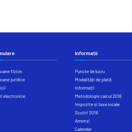
mulare
Informații
oane fizice
Puncte de lucru
oane juridice
Modalități de plată
icii
Informații
ri electronice
Metodologie calcul 2016
Impozite și taxe locale
Scutiri 2016
Amenzi
Calendar