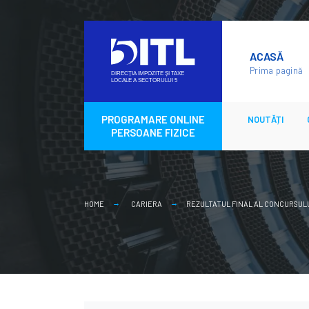
Skip
to
ACASĂ
content
Prima pagină
PROGRAMARE ONLINE
NOUTĂȚI
PERSOANE FIZICE
HOME
CARIERA
REZULTATUL FINAL AL CONCURSULUI