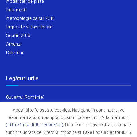
Modalități de plată
Informații
Metodologie calcul 2016
Impozite și taxe locale
Scutiri 2016
Amenzi
Calendar
Legături utile
Guvernul României
Ministerul Finanțelor
Acest site foloseste cookies. Navigand in continuare, va
Primăria Generală București
exprimati acordul asupra folosirii cookie-urilor.Afla mai mult
Primăria Sectorul 5
(http://new.ditl5.ro/cookies)
. Datele dumneavoastra personale
ANAF
sunt prelucrate de Directia Impozite si Taxe Locale Sectorului 5,