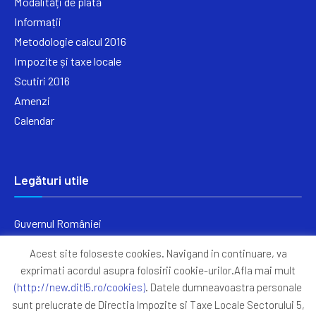
Modalități de plată
Informații
Metodologie calcul 2016
Impozite și taxe locale
Scutiri 2016
Amenzi
Calendar
Legături utile
Guvernul României
Ministerul Finanțelor
Acest site foloseste cookies. Navigand in continuare, va
Primăria Generală București
exprimati acordul asupra folosirii cookie-urilor.Afla mai mult
Primăria Sectorul 5
(http://new.ditl5.ro/cookies)
. Datele dumneavoastra personale
ANAF
sunt prelucrate de Directia Impozite si Taxe Locale Sectorului 5,