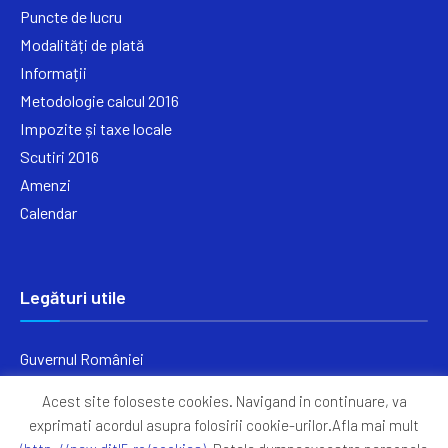
Puncte de lucru
Modalități de plată
Informații
Metodologie calcul 2016
Impozite și taxe locale
Scutiri 2016
Amenzi
Calendar
Legături utile
Guvernul României
Ministerul Finanțelor
Acest site foloseste cookies. Navigand in continuare, va
Primăria Generală București
exprimati acordul asupra folosirii cookie-urilor.Afla mai mult
Primăria Sectorul 5