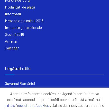
Puncte de lucru
Modalități de plată
Informații
Metodologie calcul 2016
Impozite și taxe locale
Scutiri 2016
Amenzi
Calendar
Legături utile
Guvernul României
Ministerul Finanțelor
Acest site foloseste cookies. Navigand in continuare, va
Primăria Generală București
exprimati acordul asupra folosirii cookie-urilor.Afla mai mult
Primăria Sectorul 5
(http://new.ditl5.ro/cookies)
. Datele dumneavoastra personale