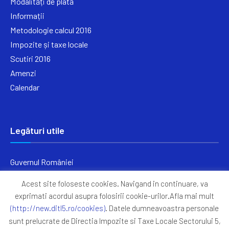
Modalități de plată
Informații
Metodologie calcul 2016
Impozite și taxe locale
Scutiri 2016
Amenzi
Calendar
Legături utile
Guvernul României
Ministerul Finanțelor
Acest site foloseste cookies. Navigand in continuare, va
Primăria Generală București
exprimati acordul asupra folosirii cookie-urilor.Afla mai mult
Primăria Sectorul 5
(http://new.ditl5.ro/cookies)
. Datele dumneavoastra personale
ANAF
sunt prelucrate de Directia Impozite si Taxe Locale Sectorului 5,