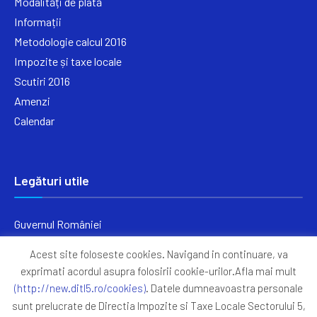
Modalități de plată
Informații
Metodologie calcul 2016
Impozite și taxe locale
Scutiri 2016
Amenzi
Calendar
Legături utile
Guvernul României
Ministerul Finanțelor
Acest site foloseste cookies. Navigand in continuare, va
Primăria Generală București
exprimati acordul asupra folosirii cookie-urilor.Afla mai mult
Primăria Sectorul 5
(http://new.ditl5.ro/cookies)
. Datele dumneavoastra personale
ANAF
sunt prelucrate de Directia Impozite si Taxe Locale Sectorului 5,