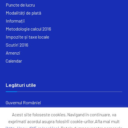
Puncte de lucru
Modalități de plată
Informații
Metodologie calcul 2016
Impozite și taxe locale
Scutiri 2016
Amenzi
Calendar
Legături utile
Guvernul României
Ministerul Finanțelor
Acest site foloseste cookies. Navigand in continuare, va
Primăria Generală București
exprimati acordul asupra folosirii cookie-urilor.Afla mai mult
Primăria Sectorul 5