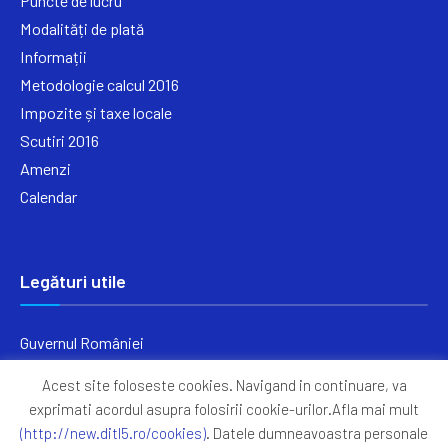
Puncte de lucru
Modalități de plată
Informații
Metodologie calcul 2016
Impozite și taxe locale
Scutiri 2016
Amenzi
Calendar
Legături utile
Guvernul României
Ministerul Finanțelor
Acest site foloseste cookies. Navigand in continuare, va
Primăria Generală București
exprimati acordul asupra folosirii cookie-urilor.Afla mai mult
Primăria Sectorul 5
(http://new.ditl5.ro/cookies)
. Datele dumneavoastra personale