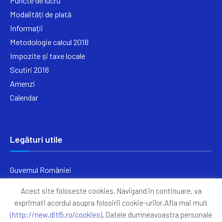
Puncte de lucru
Modalități de plată
Informații
Metodologie calcul 2016
Impozite și taxe locale
Scutiri 2016
Amenzi
Calendar
Legături utile
Guvernul României
Ministerul Finanțelor
Acest site foloseste cookies. Navigand in continuare, va
Primăria Generală București
exprimati acordul asupra folosirii cookie-urilor.Afla mai mult
Primăria Sectorul 5
(http://new.ditl5.ro/cookies)
. Datele dumneavoastra personale