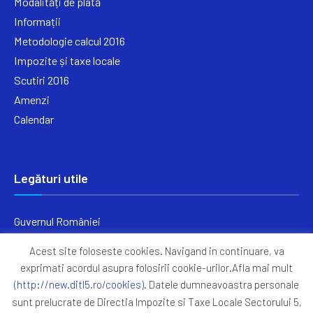
Modalități de plată
Informații
Metodologie calcul 2016
Impozite și taxe locale
Scutiri 2016
Amenzi
Calendar
Legături utile
Guvernul României
Ministerul Finanțelor
Acest site foloseste cookies. Navigand in continuare, va
Primăria Generală București
exprimati acordul asupra folosirii cookie-urilor.Afla mai mult
Primăria Sectorul 5
(http://new.ditl5.ro/cookies)
. Datele dumneavoastra personale
ANAF
sunt prelucrate de Directia Impozite si Taxe Locale Sectorului 5,