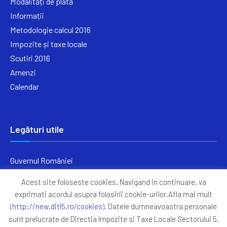
Modalități de plată
Informații
Metodologie calcul 2016
Impozite și taxe locale
Scutiri 2016
Amenzi
Calendar
Legături utile
Guvernul României
Ministerul Finanțelor
Acest site foloseste cookies. Navigand in continuare, va
Primăria Generală București
exprimati acordul asupra folosirii cookie-urilor.Afla mai mult
Primăria Sectorul 5
(http://new.ditl5.ro/cookies)
. Datele dumneavoastra personale
ANAF
sunt prelucrate de Directia Impozite si Taxe Locale Sectorului 5,