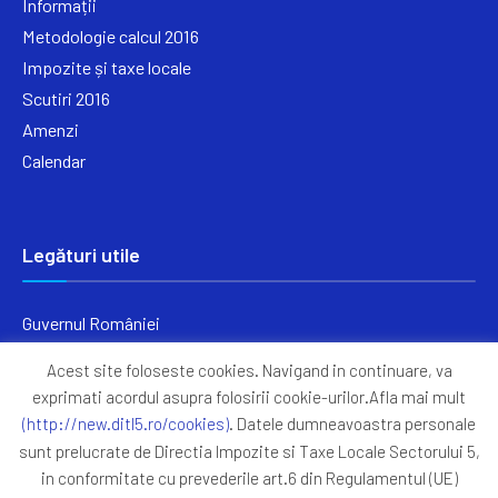
Informații
Metodologie calcul 2016
Impozite și taxe locale
Scutiri 2016
Amenzi
Calendar
Legături utile
Guvernul României
Ministerul Finanțelor
Acest site foloseste cookies. Navigand in continuare, va
Primăria Generală București
exprimati acordul asupra folosirii cookie-urilor.Afla mai mult
Primăria Sectorul 5
(http://new.ditl5.ro/cookies)
. Datele dumneavoastra personale
ANAF
sunt prelucrate de Directia Impozite si Taxe Locale Sectorului 5,
in conformitate cu prevederile art.6 din Regulamentul (UE)
Protocoale