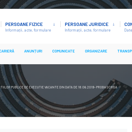
PERSOANE FIZICE
PERSOANE JURIDICE
CO
Informații, acte, formulare
Informații, acte, formulare
Date
CARIERĂ
ANUNȚURI
COMUNICATE
ORGANIZARE
TRANSP
ILOR PUBLICE DE EXECUTIE VACANTE DIN DATA DE 18.06.2019- PROBA SCRISA