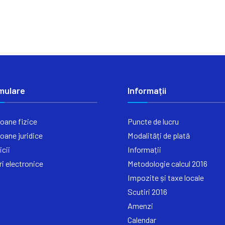
mulare
Informații
oane fizice
Puncte de lucru
oane juridice
Modalități de plată
icii
Informații
ri electronice
Metodologie calcul 2016
Impozite și taxe locale
Scutiri 2016
Amenzi
Calendar