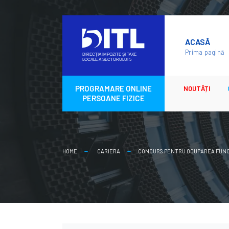
Skip
to
ACASĂ
content
Prima pagină
PROGRAMARE ONLINE
NOUTĂȚI
PERSOANE FIZICE
HOME
CARIERA
CONCURS PENTRU OCUPAREA FUNCTI