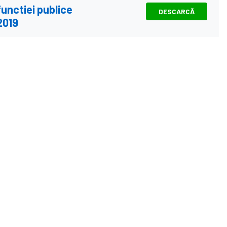
unctiei publice
DESCARCĂ
2019