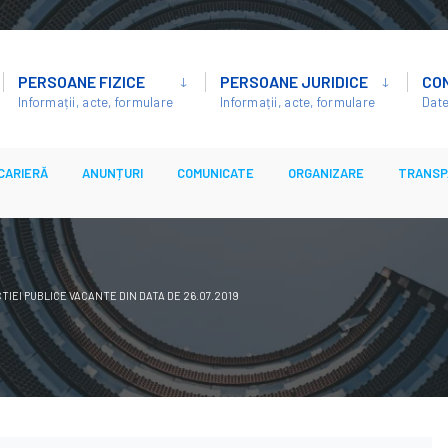
PERSOANE FIZICE
PERSOANE JURIDICE
CO
Informații, acte, formulare
Informații, acte, formulare
Date
CARIERĂ
ANUNȚURI
COMUNICATE
ORGANIZARE
TRANSP
EI PUBLICE VACANTE DIN DATA DE 26.07.2019