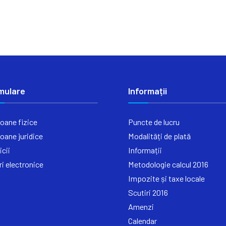
mulare
Informații
oane fizice
Puncte de lucru
oane juridice
Modalități de plată
icii
Informații
ri electronice
Metodologie calcul 2016
Impozite și taxe locale
Scutiri 2016
Amenzi
Calendar