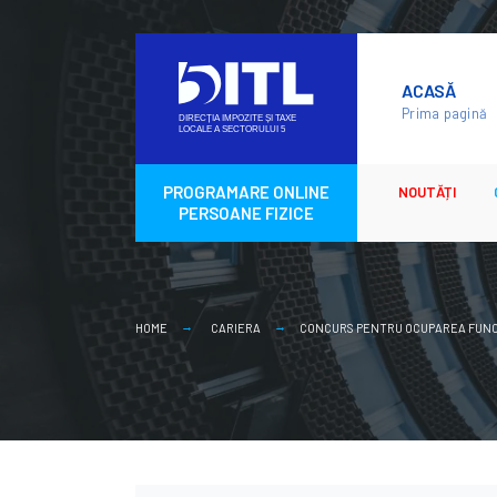
Skip
to
ACASĂ
content
Prima pagină
PROGRAMARE ONLINE
NOUTĂȚI
PERSOANE FIZICE
HOME
CARIERA
CONCURS PENTRU OCUPAREA FUNCTI