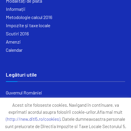
Modalități de plată
Informații
Metodologie calcul 2016
Impozite și taxe locale
Scutiri 2016
Amenzi
Calendar
Legături utile
Guvernul României
Ministerul Finanțelor
Acest site foloseste cookies. Navigand in continuare, va
Primăria Generală București
exprimati acordul asupra folosirii cookie-urilor.Afla mai mult
Primăria Sectorul 5
(http://new.ditl5.ro/cookies)
. Datele dumneavoastra personale
ANAF
sunt prelucrate de Directia Impozite si Taxe Locale Sectorului 5,