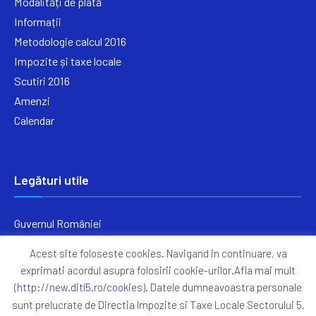
Modalități de plată
Informații
Metodologie calcul 2016
Impozite și taxe locale
Scutiri 2016
Amenzi
Calendar
Legături utile
Guvernul României
Ministerul Finanțelor
Acest site foloseste cookies. Navigand in continuare, va
Primăria Generală București
exprimati acordul asupra folosirii cookie-urilor.Afla mai mult
Primăria Sectorul 5
(http://new.ditl5.ro/cookies)
. Datele dumneavoastra personale
ANAF
sunt prelucrate de Directia Impozite si Taxe Locale Sectorului 5,