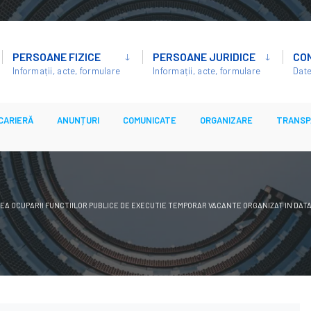
PERSOANE FIZICE
PERSOANE JURIDICE
CO
Informații, acte, formulare
Informații, acte, formulare
Date
CARIERĂ
ANUNȚURI
COMUNICATE
ORGANIZARE
TRANSP
A OCUPARII FUNCTIILOR PUBLICE DE EXECUTIE TEMPORAR VACANTE ORGANIZAT IN DATA 