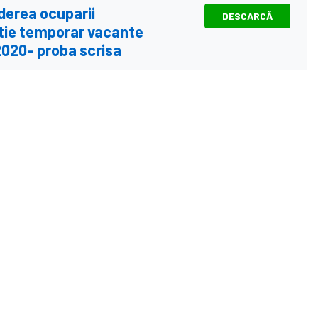
derea ocuparii
DESCARCĂ
utie temporar vacante
.2020- proba scrisa