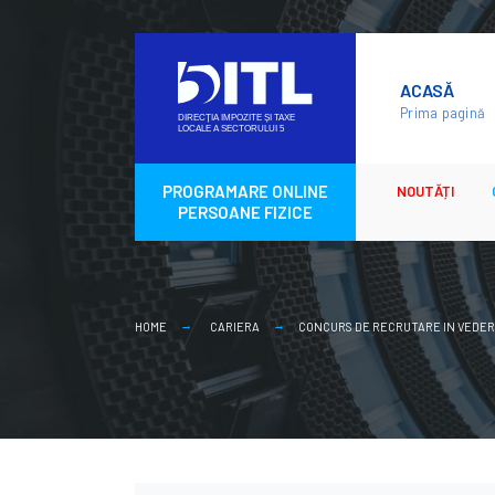
Skip
to
ACASĂ
content
Prima pagină
PROGRAMARE ONLINE
NOUTĂȚI
PERSOANE FIZICE
HOME
CARIERA
CONCURS DE RECRUTARE IN VEDERE