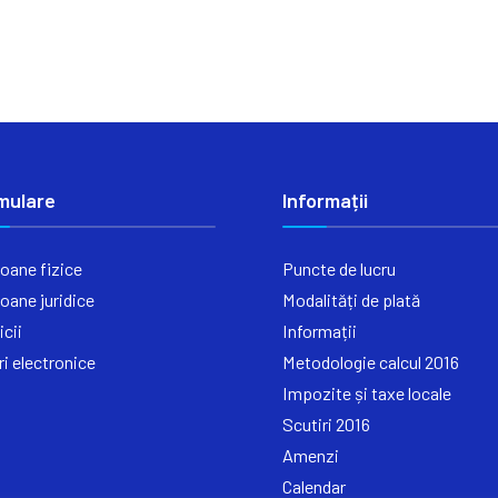
mulare
Informații
oane fizice
Puncte de lucru
oane juridice
Modalități de plată
icii
Informații
ri electronice
Metodologie calcul 2016
Impozite și taxe locale
Scutiri 2016
Amenzi
Calendar