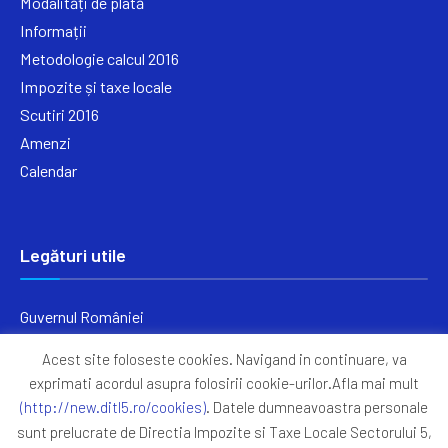
Modalități de plată
Informații
Metodologie calcul 2016
Impozite și taxe locale
Scutiri 2016
Amenzi
Calendar
Legături utile
Guvernul României
Ministerul Finanțelor
Acest site foloseste cookies. Navigand in continuare, va
Primăria Generală București
exprimati acordul asupra folosirii cookie-urilor.Afla mai mult
Primăria Sectorul 5
(http://new.ditl5.ro/cookies)
. Datele dumneavoastra personale
ANAF
sunt prelucrate de Directia Impozite si Taxe Locale Sectorului 5,