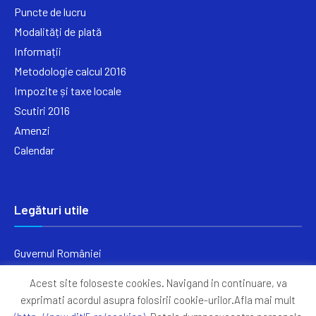
Puncte de lucru
Modalități de plată
Informații
Metodologie calcul 2016
Impozite și taxe locale
Scutiri 2016
Amenzi
Calendar
Legături utile
Guvernul României
Ministerul Finanțelor
Acest site foloseste cookies. Navigand in continuare, va
Primăria Generală București
exprimati acordul asupra folosirii cookie-urilor.Afla mai mult
Primăria Sectorul 5