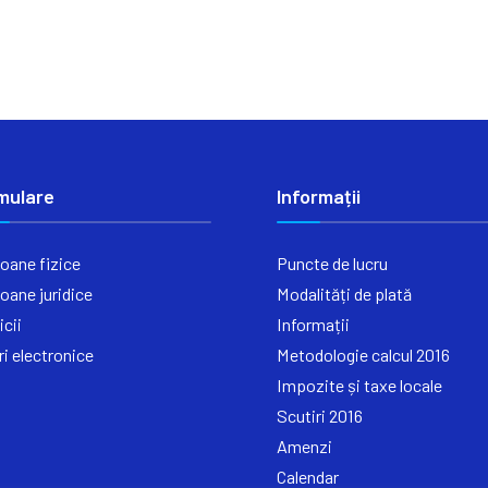
mulare
Informații
oane fizice
Puncte de lucru
oane juridice
Modalități de plată
icii
Informații
ri electronice
Metodologie calcul 2016
Impozite și taxe locale
Scutiri 2016
Amenzi
Calendar