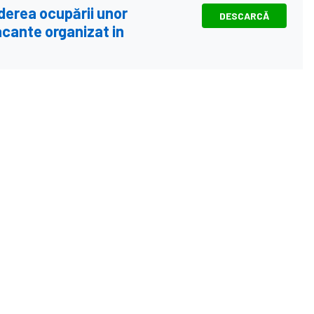
derea ocupării unor
DESCARCĂ
acante organizat in