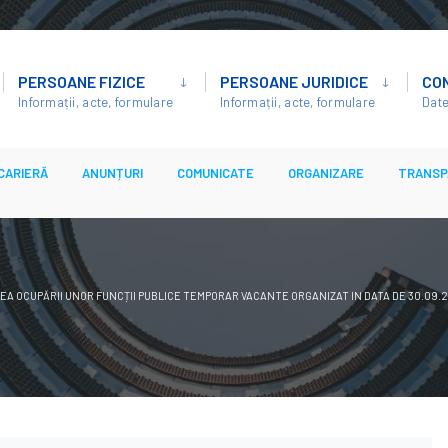
PERSOANE FIZICE
PERSOANE JURIDICE
CO
Informații, acte, formulare
Informații, acte, formulare
Date
CARIERĂ
ANUNȚURI
COMUNICATE
ORGANIZARE
TRANSP
A OCUPĂRII UNOR FUNCȚII PUBLICE TEMPORAR VACANTE ORGANIZAT IN DATA DE 30.09.