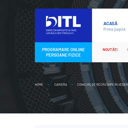
Skip
to
ACASĂ
content
Prima pagină
PROGRAMARE ONLINE
NOUTĂȚI
PERSOANE FIZICE
HOME
CARIERA
CONCURS DE RECRUTARE ÎN VEDERE