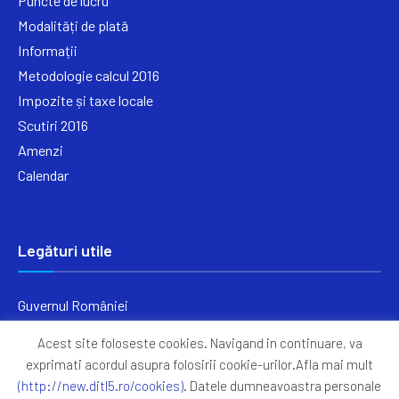
Puncte de lucru
Modalități de plată
Informații
Metodologie calcul 2016
Impozite și taxe locale
Scutiri 2016
Amenzi
Calendar
Legături utile
Guvernul României
Ministerul Finanțelor
Acest site foloseste cookies. Navigand in continuare, va
Primăria Generală București
exprimati acordul asupra folosirii cookie-urilor.Afla mai mult
Primăria Sectorul 5
(http://new.ditl5.ro/cookies)
. Datele dumneavoastra personale