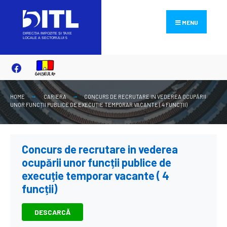
Search
Skip
for:
to
MENU
content
HOME
CARIERA
CONCURS DE RECRUTARE IN VEDEREA OCUPĂRII
UNOR FUNCȚII PUBLICE DE EXECUȚIE TEMPORAR VACANTE ( 4 FUNCȚII)
Concurs de recrutare in vederea
ocupării unor funcții publice de
execuție temporar vacante ( 4
funcții)
DESCARCĂ