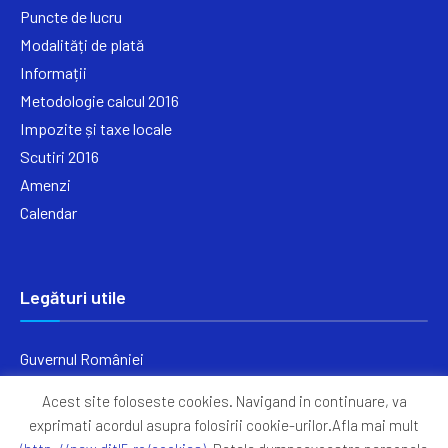
Puncte de lucru
Modalități de plată
Informații
Metodologie calcul 2016
Impozite și taxe locale
Scutiri 2016
Amenzi
Calendar
Legături utile
Guvernul României
Ministerul Finanțelor
Acest site foloseste cookies. Navigand in continuare, va
Primăria Generală București
exprimati acordul asupra folosirii cookie-urilor.Afla mai mult
Primăria Sectorul 5