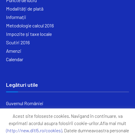
Puncte de lucru
Modalități de plată
Informații
Metodologie calcul 2016
Impozite și taxe locale
Scutiri 2016
Amenzi
Calendar
Legături utile
Guvernul României
Ministerul Finanțelor
Acest site foloseste cookies. Navigand in continuare, va
Primăria Generală București
exprimati acordul asupra folosirii cookie-urilor.Afla mai mult
Primăria Sectorul 5
(http://new.ditl5.ro/cookies)
. Datele dumneavoastra personale