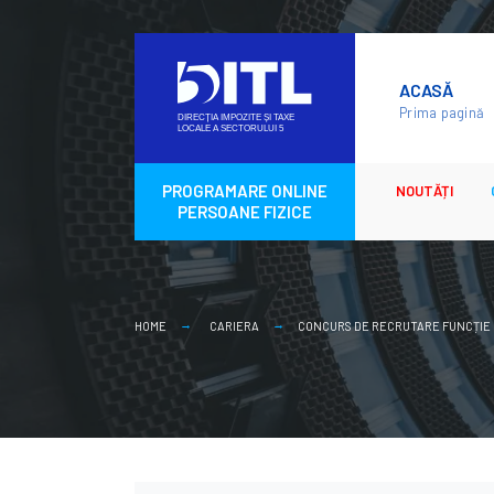
Skip
to
ACASĂ
content
Prima pagină
PROGRAMARE ONLINE
NOUTĂȚI
PERSOANE FIZICE
HOME
CARIERA
CONCURS DE RECRUTARE FUNCȚIE P