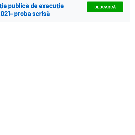
ie publică de execuție
DESCARCĂ
2021- proba scrisă