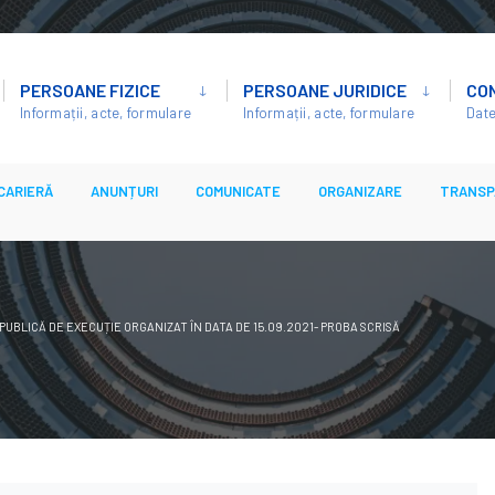
PERSOANE FIZICE
PERSOANE JURIDICE
CO
Informații, acte, formulare
Informații, acte, formulare
Date
CARIERĂ
ANUNȚURI
COMUNICATE
ORGANIZARE
TRANSP
UBLICĂ DE EXECUȚIE ORGANIZAT ÎN DATA DE 15.09.2021- PROBA SCRISĂ