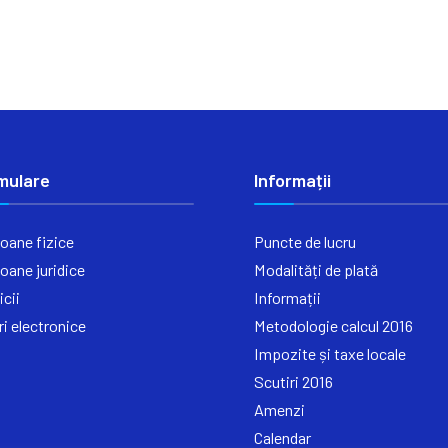
mulare
Informații
oane fizice
Puncte de lucru
oane juridice
Modalități de plată
icii
Informații
ri electronice
Metodologie calcul 2016
Impozite și taxe locale
Scutiri 2016
Amenzi
Calendar