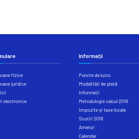
mulare
Informații
oane fizice
Puncte de lucru
oane juridice
Modalități de plată
icii
Informații
ri electronice
Metodologie calcul 2016
Impozite și taxe locale
Scutiri 2016
Amenzi
Calendar