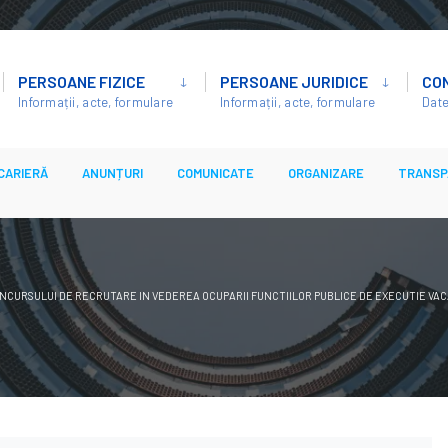
PERSOANE FIZICE
PERSOANE JURIDICE
CO
Informații, acte, formulare
Informații, acte, formulare
Date
CARIERĂ
ANUNȚURI
COMUNICATE
ORGANIZARE
TRANSP
NCURSULUI DE RECRUTARE IN VEDEREA OCUPARII FUNCTIILOR PUBLICE DE EXECUTIE VA