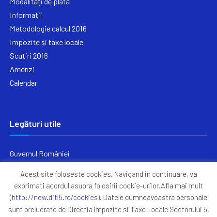
Modalități de plată
Informații
Metodologie calcul 2016
Impozite și taxe locale
Scutiri 2016
Amenzi
Calendar
Legături utile
Guvernul României
Ministerul Finanțelor
Acest site foloseste cookies. Navigand in continuare, va
Primăria Generală București
exprimati acordul asupra folosirii cookie-urilor.Afla mai mult
Primăria Sectorul 5
(http://new.ditl5.ro/cookies)
. Datele dumneavoastra personale
ANAF
sunt prelucrate de Directia Impozite si Taxe Locale Sectorului 5,