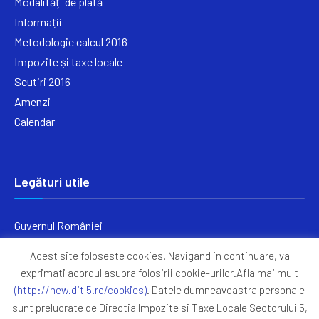
Modalități de plată
Informații
Metodologie calcul 2016
Impozite și taxe locale
Scutiri 2016
Amenzi
Calendar
Legături utile
Guvernul României
Ministerul Finanțelor
Acest site foloseste cookies. Navigand in continuare, va
Primăria Generală București
exprimati acordul asupra folosirii cookie-urilor.Afla mai mult
Primăria Sectorul 5
(http://new.ditl5.ro/cookies)
. Datele dumneavoastra personale
ANAF
sunt prelucrate de Directia Impozite si Taxe Locale Sectorului 5,