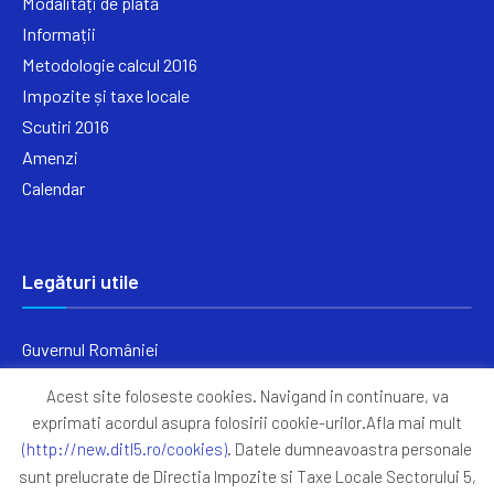
Modalități de plată
Informații
Metodologie calcul 2016
Impozite și taxe locale
Scutiri 2016
Amenzi
Calendar
Legături utile
Guvernul României
Ministerul Finanțelor
Acest site foloseste cookies. Navigand in continuare, va
Primăria Generală București
exprimati acordul asupra folosirii cookie-urilor.Afla mai mult
Primăria Sectorul 5
(http://new.ditl5.ro/cookies)
. Datele dumneavoastra personale
ANAF
sunt prelucrate de Directia Impozite si Taxe Locale Sectorului 5,