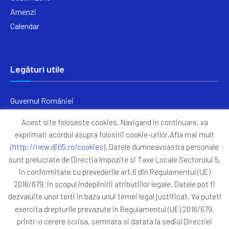
Amenzi
Calendar
Legături utile
Guvernul României
Ministerul Finanțelor
Acest site foloseste cookies. Navigand in continuare, va
Primăria Generală București
exprimati acordul asupra folosirii cookie-urilor.Afla mai mult
Primăria Sectorul 5
(http://new.ditl5.ro/cookies)
. Datele dumneavoastra personale
ANAF
sunt prelucrate de Directia Impozite si Taxe Locale Sectorului 5,
in conformitate cu prevederile art.6 din Regulamentul (UE)
Protocoale
2016/679, in scopul indeplinirii atributiilor legale. Datele pot fi
GDPR
dezvaluite unor terti in baza unui temei legal justificat. Va puteti
Harta Site
exercita drepturile prevazute in Regulamentul (UE) 2016/679,
printr-o cerere scrisa, semnata si datata la sediul Directiei