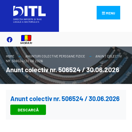
Search
Skip
for:
to
MENU
content
HOME
ANUNȚURI COLECTIVE PERSOANE FIZICE
ANUNT COLECTIV
NR. 506524 / 30.06.2026
Anunt colectiv nr. 506524 / 30.06.2026
Anunt colectiv nr. 506524 / 30.06.2026
DESCARCĂ