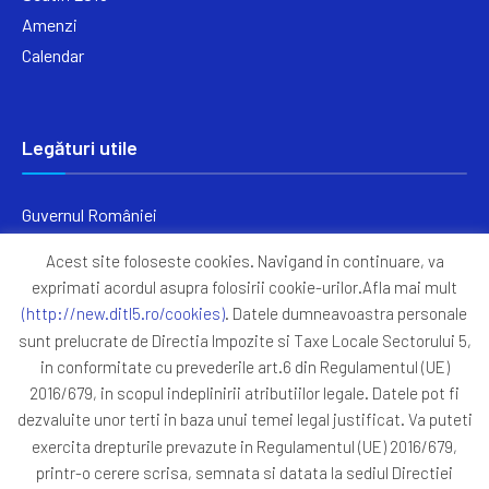
Amenzi
Calendar
Legături utile
Guvernul României
Ministerul Finanțelor
Acest site foloseste cookies. Navigand in continuare, va
Primăria Generală București
exprimati acordul asupra folosirii cookie-urilor.Afla mai mult
Primăria Sectorul 5
(http://new.ditl5.ro/cookies)
. Datele dumneavoastra personale
ANAF
sunt prelucrate de Directia Impozite si Taxe Locale Sectorului 5,
in conformitate cu prevederile art.6 din Regulamentul (UE)
Protocoale
2016/679, in scopul indeplinirii atributiilor legale. Datele pot fi
GDPR
dezvaluite unor terti in baza unui temei legal justificat. Va puteti
Harta Site
exercita drepturile prevazute in Regulamentul (UE) 2016/679,
printr-o cerere scrisa, semnata si datata la sediul Directiei