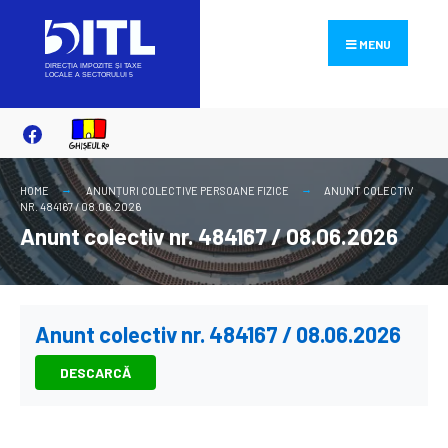
Search
Skip
for:
to
MENU
content
HOME
ANUNȚURI COLECTIVE PERSOANE FIZICE
ANUNT COLECTIV
NR. 484167 / 08.06.2026
Anunt colectiv nr. 484167 / 08.06.2026
Anunt colectiv nr. 484167 / 08.06.2026
DESCARCĂ