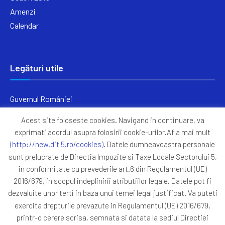
Amenzi
Calendar
Legături utile
Guvernul României
Ministerul Finanțelor
Acest site foloseste cookies. Navigand in continuare, va
Primăria Generală București
exprimati acordul asupra folosirii cookie-urilor.Afla mai mult
Primăria Sectorul 5
(http://new.ditl5.ro/cookies)
. Datele dumneavoastra personale
ANAF
sunt prelucrate de Directia Impozite si Taxe Locale Sectorului 5,
in conformitate cu prevederile art.6 din Regulamentul (UE)
Protocoale
2016/679, in scopul indeplinirii atributiilor legale. Datele pot fi
GDPR
dezvaluite unor terti in baza unui temei legal justificat. Va puteti
Harta Site
exercita drepturile prevazute in Regulamentul (UE) 2016/679,
printr-o cerere scrisa, semnata si datata la sediul Directiei