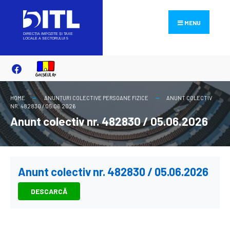
Search
Skip
for:
to
MENU
content
HOME
ANUNȚURI COLECTIVE PERSOANE FIZICE
ANUNT COLECTIV
NR. 482830 / 05.06.2026
Anunt colectiv nr. 482830 / 05.06.2026
Anunt colectiv nr. 482830 / 05.06.2026
DESCARCĂ