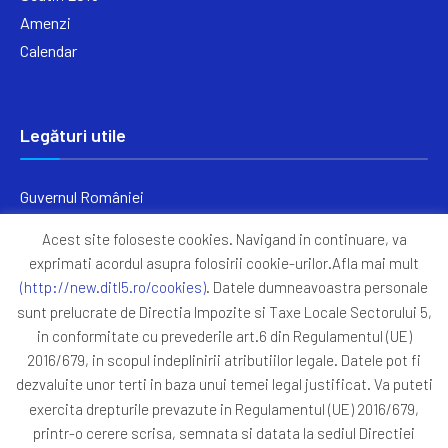
Amenzi
Calendar
Legături utile
Guvernul României
Ministerul Finanțelor
Acest site foloseste cookies. Navigand in continuare, va
Primăria Generală București
exprimati acordul asupra folosirii cookie-urilor.Afla mai mult
Primăria Sectorul 5
(http://new.ditl5.ro/cookies)
. Datele dumneavoastra personale
ANAF
sunt prelucrate de Directia Impozite si Taxe Locale Sectorului 5,
in conformitate cu prevederile art.6 din Regulamentul (UE)
Protocoale
2016/679, in scopul indeplinirii atributiilor legale. Datele pot fi
GDPR
dezvaluite unor terti in baza unui temei legal justificat. Va puteti
Harta Site
exercita drepturile prevazute in Regulamentul (UE) 2016/679,
printr-o cerere scrisa, semnata si datata la sediul Directiei