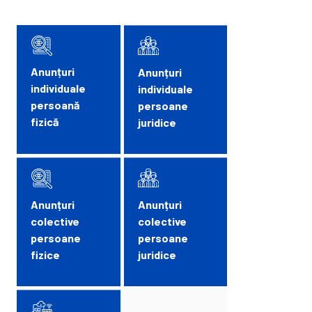
Anunțuri
Anunțuri
individuale
individuale
persoană
persoane
fizică
juridice
Anunțuri
Anunțuri
colective
colective
persoane
persoane
fizice
juridice