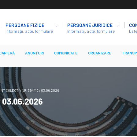
PERSOANE FIZICE
PERSOANE JURIDICE
CO
Informații, acte, formulare
Informații, acte, formulare
Date
CARIERĂ
ANUNȚURI
COMUNICATE
ORGANIZARE
TRANSP
NT COLECTIV NR. 394410 / 03.06.2026
/ 03.06.2026