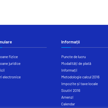
mulare
Informații
oane fizice
Puncte de lucru
oane juridice
Modalități de plată
icii
Informații
ri electronice
Metodologie calcul 2016
Impozite și taxe locale
Scutiri 2016
Amenzi
Calendar