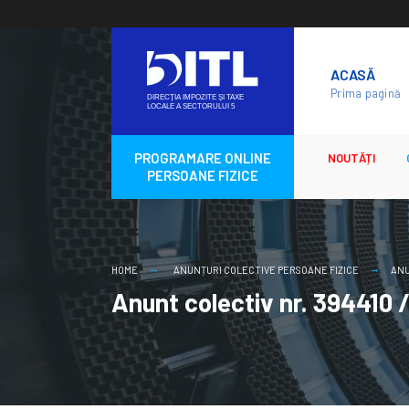
Skip
to
ACASĂ
content
Prima pagină
PROGRAMARE ONLINE
NOUTĂȚI
PERSOANE FIZICE
HOME
ANUNȚURI COLECTIVE PERSOANE FIZICE
ANU
Anunt colectiv nr. 394410 