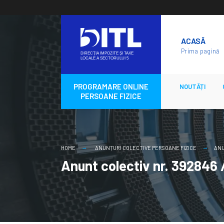
Skip
to
ACASĂ
content
Prima pagină
PROGRAMARE ONLINE
NOUTĂȚI
PERSOANE FIZICE
HOME
ANUNȚURI COLECTIVE PERSOANE FIZICE
ANU
Anunt colectiv nr. 392846 