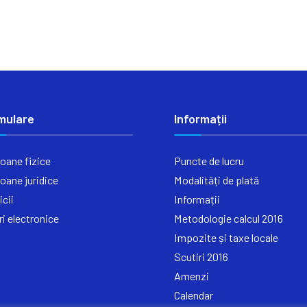
mulare
Informații
oane fizice
Puncte de lucru
oane juridice
Modalități de plată
icii
Informații
ri electronice
Metodologie calcul 2016
Impozite și taxe locale
Scutiri 2016
Amenzi
Calendar