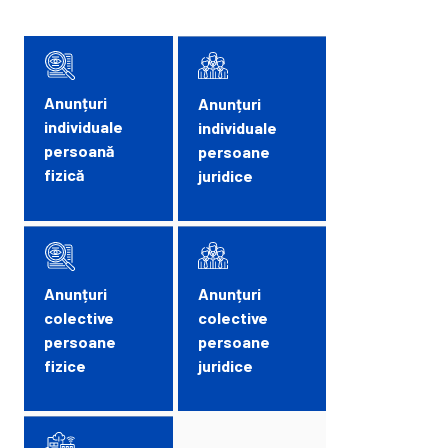
Anunțuri
Anunțuri
individuale
individuale
persoană
persoane
fizică
juridice
Anunțuri
Anunțuri
colective
colective
persoane
persoane
fizice
juridice