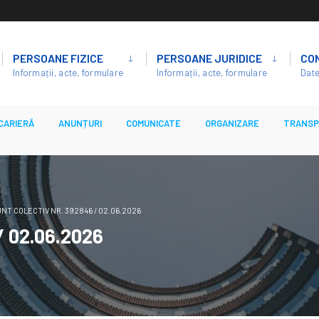
PERSOANE FIZICE
PERSOANE JURIDICE
CO
Informații, acte, formulare
Informații, acte, formulare
Date
CARIERĂ
ANUNȚURI
COMUNICATE
ORGANIZARE
TRANSP
NT COLECTIV NR. 392846 / 02.06.2026
/ 02.06.2026